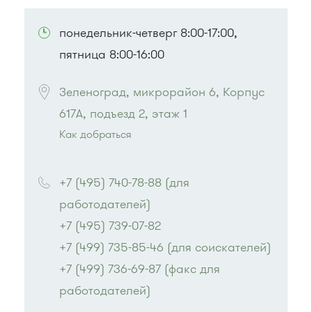
ПОСМОТРЕТЬ НА КАРТЕ
понедельник-четверг 8:00-17:00,
пятница 8:00-16:00
Зеленоград, микрорайон 6, Корпус 
617А, подъезд 2, этаж 1
Как добраться
Проезд до остановки
"7-й Торговый центр"
:
Автобусы № 1, 2, 6, 7, 10, 19.
+7 (495) 740-78-88 (для 
Маршрутка № 419м, 720м, 903
работодателей)
или до остановки
"Поликлиника"
:
+7 (495) 739-07-82
Автобусы № 1, 2, 7,19, 31
+7 (499) 735-85-46 (для соискателей)
+7 (499) 736-69-87 (факс для 
работодателей)