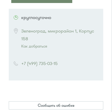
ПОСМОТРЕТЬ НА КАРТЕ
круглосуточно
Зеленоград, микрорайон 1, Корпус 
158
Как добраться
Проезд до остановки
"1-й микрорайон"
:
Автобусы № 45, 312, 377, 390, 476, 493 .
+7 (499) 735-03-15
Маршрутка № 127, 128, 312, 377, 390, 431м,
476
или до остановки
"Монумент"
:
Автобусы № 45, 312, 377, 440.
Маршрутка № 128, 312, 377
Сообщить об ошибке