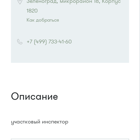
Зеленоград, микрорайон 18, Корпус 
1820
Как добраться
Проезд до остановки
"Дежурная аптека"
:
Автобус № 5, 17, 18, 20, 22.
+7 (499) 733-41-60
Маршрутка № 164, 417м, 460м, 479м, 707м
или до остановки
"Центр занятости
населения"
:
Автобусы № 5, 14, 19, 22, 400к.
Маршрутка № 419м, 460м, 476м, 707м
Описание
участковый инспектор