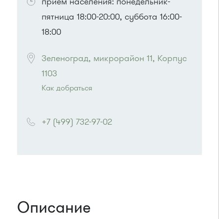
прием населения: понедельник-
пятница 18:00-20:00, суббота 16:00-
18:00
Зеленоград, микрорайон 11, Корпус 
1103
Как добраться
Проезд до остановки
"12 микрорайон "
:
Автобус № 1, 9, 10, 12, 13, 15, 23, 31, 312, 377,
+7 (499) 732-97-02
390, 476, 493.
Маршрутка № 127, 128, 312, 377, 390, 409м,
431м, 476, 476м, 720м, 721м, 900, 903
или до остановки
"Филаретовская улица"
:
Автобусы № 11, 29.
Описание