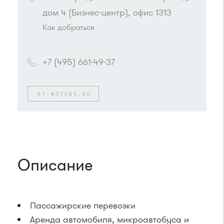
Как добраться
Проезд до остановки
"Парк Победы"
:
Автобусы № 2, 3, 9, 11, 19, 31, 32.
+7 (495) 661-49-37
Маршрутка № 409м, 419м
или до остановки
"Товары для дома"
:
Автобусы № 1, 3, 8, 11, 19, 29, 32, 400, 400э.
BT-MOTORS.RU
Маршрутка № 408м, 419м, 476м
Описание
Пассажирские перевозки
Аренда автомобиля, микроавтобуса и