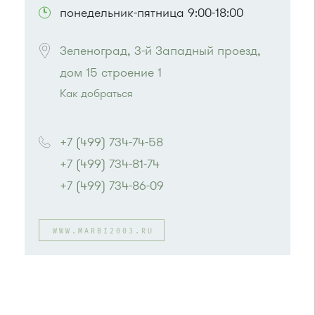
понедельник-пятница 9:00-18:00
Зеленоград, 3-й Западный проезд, 
дом 15 строение 1
Как добраться
Проезд до остановки
"Западная"
:
Автобусы № 7, 13, 30, 3
+7 (499) 734-74-58
или до остановки
"Автобаза"
:
+7 (499) 734-81-74
Автобусы № 3, 7, 13, 30
+7 (499) 734-86-09
WWW.MARBI2003.RU