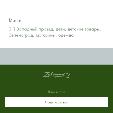
Метки:
3-й Западный проезд,
дети,
детские товары,
Зеленоград,
магазины,
одежда
Подписаться