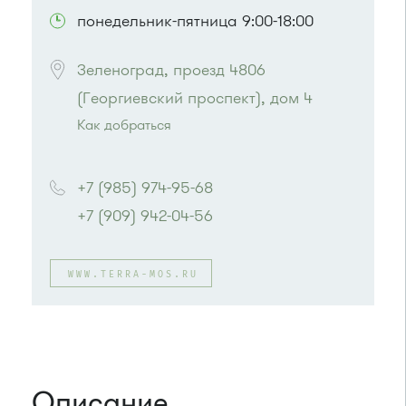
понедельник-пятница 9:00-18:00
Зеленоград, проезд 4806 
(Георгиевский проспект), дом 4
Как добраться
Проезд до остановки
"Южная промзона"
:
Автобус 31
+7 (985) 974-95-68
или до остановки
"МИЭТ"
:
+7 (909) 942-04-56
Автобусы № 2, 3, 9, 11, 19, 31, 32.
Маршрутка № 409м, 419м
WWW.TERRA-MOS.RU
Описание