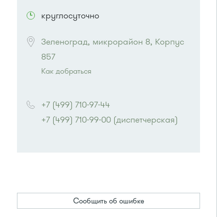
круглосуточно
Зеленоград, микрорайон 8, Корпус 
857
Как добраться
Проезд до остановки
"Корпус 856"
:
Автобус № 21
+7 (499) 710-97-44
или до остановки
"Школа надомного
+7 (499) 710-99-00 (диспетчерская)
обучения"
:
Автобус №21.
Сообщить об ошибке