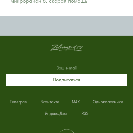
микрорайон 8,
скорая помощь
Подписаться
Телеграм
Вконтакте
MAX
Одноклассники
Яндекс.Дзен
RSS