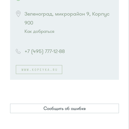
Зеленоград, микрорайон 9, Корпус 
900
Как добраться
Проезд до остановки
"Универсам"
:
Автобусы № 2, 3, 8, 11, 19, 21, 29.
+7 (495) 777-12-88
Маршрутка № 408м, 419м
или до остановки
"Поликлиника 105"
:
Автобусы № 2, 3, 8, 11, 19, 29, 32.
WWW.KOPEYKA.RU
Маршрутка № 408м, 419м
Сообщить об ошибке