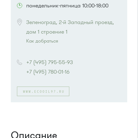
понедельник-пятница 10:00-18:00
Зеленоград, 2-й Западный проезд, 
дом 1 строение 1
Как добраться
Проезд до остановки
"Березка"
:
Автобусы № 3, 6, 7, 8, 9, 11, 13, 15, 23, 32, 400,
+7 (495) 795-55-93
400э
+7 (495) 780-01-16
или до остановки
"Автокомбинат"
:
Автобусы № 6, 8, 9, 11, 15, 23, 32, 45, 312, 377.
Маршрутка № 128, 312, 377
WWW.ECOOIL97.RU
Описание