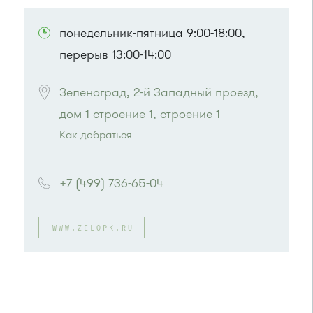
ПОСМОТРЕТЬ НА КАРТЕ
понедельник-пятница 9:00-18:00,
перерыв 13:00-14:00
Зеленоград, 2-й Западный проезд, 
дом 1 строение 1, строение 1
Как добраться
Проезд до остановки
"Березка"
:
Автобусы № 3, 6, 7, 8, 9, 11, 13, 15, 23, 32, 400,
+7 (499) 736-65-04
400э
или до остановки
"Автокомбинат"
:
Автобусы № 6, 8, 9, 11, 15, 23, 32, 45, 312, 377.
WWW.ZELOPK.RU
Маршрутка № 128, 312, 377