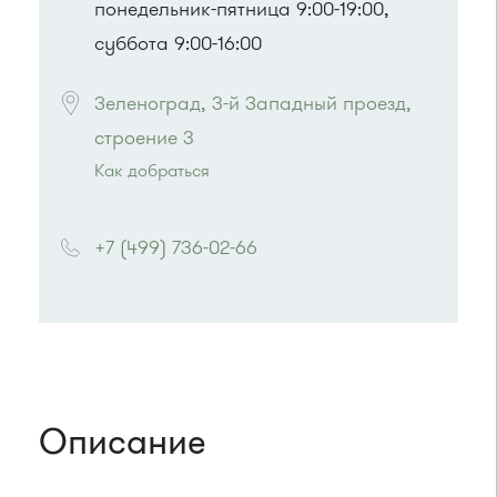
понедельник-пятница 9:00-19:00,
суббота 9:00-16:00
Зеленоград, 3-й Западный проезд, 
строение 3
Как добраться
Проезд до остановки
"Колледж"
:
Автобусы № 3, 7, 13
+7 (499) 736-02-66
или до остановки
"Автокомбинат"
:
Автобусы № 6, 8, 9, 11, 15, 23, 32, 45, 312, 377.
Маршрутка № 128, 312, 377
Описание