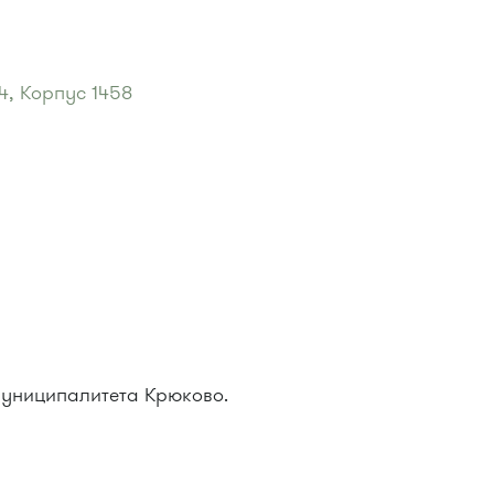
4, Корпус 1458
усств"
:
к.
76м, 479м
тека"
:
479м, 707м
муниципалитета Крюково.