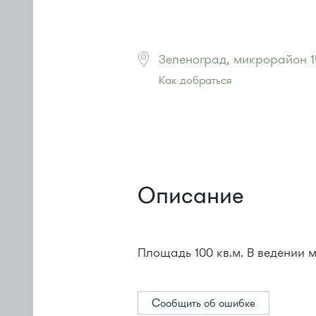
Зеленоград, микрорайон 1
Как добраться
Проезд до остановки
"Школа иск
Автобусы № 14, 17, 18, 19, 20, 400
Маршрутка № 164, 417м, 419м, 4
или до остановки
"Дежурная ап
Автобус № 5, 17, 18, 20, 22.
Маршрутка № 164, 417м, 460м, 
Описание
Площадь 100 кв.м. В ведении 
Сообщить об ошибке