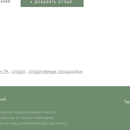
+
ДОБАВИТЬ ОТЗЫВ
ЛЕНИЯ
 14,
спорт,
спортивные площадки
тей
Те
олучать самые важные новости
ложения от наших партнеров,
сь на нашу еженедельную рассылку