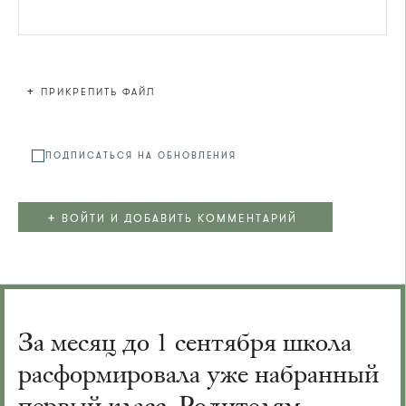
+
ПРИКРЕПИТЬ ФАЙЛ
Файл не
ПОДПИСАТЬСЯ НА ОБНОВЛЕНИЯ
+
ВОЙТИ И ДОБАВИТЬ КОММЕНТАРИЙ
За месяц до 1 сентября школа
расформировала уже набранный
первый класс. Родителям