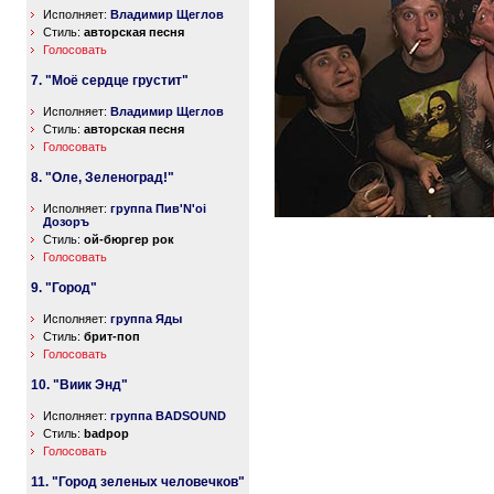
Исполняет:
Владимир Щеглов
Стиль:
авторская песня
Голосовать
7. "Моё сердце грустит"
Исполняет:
Владимир Щеглов
Стиль:
авторская песня
Голосовать
8. "Оле, Зеленоград!"
Исполняет:
группа Пив'N'oi
Дозоръ
Стиль:
ой-бюргер рок
Голосовать
9. "Город"
Исполняет:
группа Яды
Стиль:
брит-поп
Голосовать
10. "Виик Энд"
Исполняет:
группа BADSOUND
Стиль:
badpop
Голосовать
11. "Город зеленых человечков"