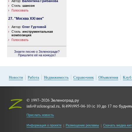
Автор:
Валентина Грибанова
Стиль:
шансон
Голосовать
27. "Москва XXI век"
Автор:
Олег Гуртовой
Стиль:
инструментальная
композиция
Голосовать
Знаете песню о Зеленограде?
Пришлите её на конкурс!
Новости
Работа
Недвижимость
Справочник
Объявления
Клуб
© 1997–2026 Зеленоград.ру
info@zelenograd.ru, 8(499)995-04-10 (с 10 до 17 по будня
Прислать новость
Информация о проекте
Размещение рекламы
Скачать медиа-кит