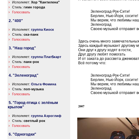
Исполняет:
Хор "Кантилена"
Стиль:
гимн города
Зеленоград-Рок-Сити!
Голосовать
Берлин, Нью-Йорк, сосите!
Мы верим, что любимы на
2. "400"
Зеленоград
Своею музыкой отправит вс
Исполняет:
группа Киоск
Стиль:
ска-панк
Голосовать
Здесь очень много замечательных
Здесь каждый музыкант другому м
3. "Наш город"
Они друг к другу ходят в гости,
Друг другу любят помогать
Исполняет:
группа Плат$карт
И от заката до рассвета джемоват
Стиль:
панк-рок
Всё потому что:
Голосовать
4. "Зеленоград"
Зеленоград-Рок-Сити!
Берлин, Нью-Йорк, сосите!
Мы верим, что любимы на
Исполняет:
Ольга Фомина
Зеленоград
Стиль:
поп-музыка
Своею музыкой отправит вс
Голосовать
5. "Город-птица с зелёным
2007
крылом"
Исполняет:
группа Аэроглиф
Стиль:
светлый рок
Голосовать
6. "Одногодки"