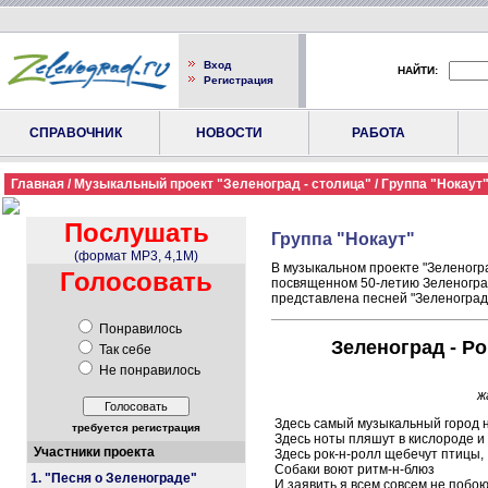
Вход
НАЙТИ:
Регистрация
СПРАВОЧНИК
НОВОСТИ
РАБОТА
Главная
/
Музыкальный проект "Зеленоград - столица"
/ Группа "Нокаут
Послушать
Группа "Нокаут"
(формат MP3, 4,1M)
В музыкальном проекте "Зеленогра
Голосовать
посвященном 50-летию Зеленоград
представлена песней "Зеленоград 
Понравилось
Зеленоград - Р
Так себе
Не понравилось
ж
Здесь самый музыкальный город 
требуется регистрация
Здесь ноты пляшут в кислороде и 
Участники проекта
Здесь рок-н-ролл щебечут птицы,
Собаки воют ритм-н-блюз
1. "Песня о Зеленограде"
И заявить я всем совсем не побоюс