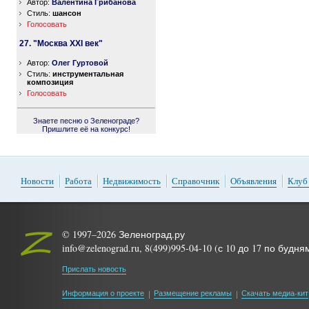
Автор:
Валентина Грибанова
Стиль:
шансон
Голосовать
27. "Москва XXI век"
Автор:
Олег Гуртовой
Стиль:
инструментальная
композиция
Голосовать
Знаете песню о Зеленограде?
Пришлите её на конкурс!
Новости
Работа
Недвижимость
Справочник
Объявления
Клуб
© 1997–2026 Зеленоград.ру
info@zelenograd.ru, 8(499)995-04-10 (с 10 до 17 по будня
Прислать новость
Информация о проекте
Размещение рекламы
Скачать медиа-кит