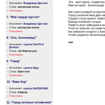
Это - моя земля, подвигом 
Исполняет:
Владимир Щеглов
Имя которой - Зеленоград!
Стиль:
авторская песня
Голосовать
Как сорок первый на картах
Город зелёный меж двух ав
7. "Моё сердце грустит"
Гордая стела хранит памя
Взводу погибших солдат.
Исполняет:
Владимир Щеглов
Памяти долг завещаем и в
Стиль:
авторская песня
Чтоб не забыли тех памятн
Голосовать
Как умирали солдаты у Крю
Чтобы родился Зеленоград
8. "Оле, Зеленоград!"
2008
Исполняет:
группа Пив'N'oi
Дозоръ
Стиль:
ой-бюргер рок
Голосовать
9. "Город"
Исполняет:
группа Яды
Стиль:
брит-поп
Голосовать
10. "Виик Энд"
Исполняет:
группа BADSOUND
Стиль:
badpop
Голосовать
11. "Город зеленых человечков"