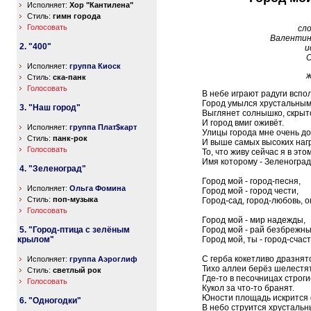
Исполняет:
Хор "Кантилена"
Стиль:
гимн города
Голосовать
сло
Валентин
2. "400"
и
О
Исполняет:
группа Киоск
ж
Стиль:
ска-панк
Голосовать
В небе играют радуги вспо
Город умылся хрустальным
3. "Наш город"
Выглянет солнышко, скрыт
И город вмиг оживёт.
Исполняет:
группа Плат$карт
Улицы города мне очень до
Стиль:
панк-рок
И выше самых высоких нагр
Голосовать
То, что живу сейчас я в это
Имя которому - Зеленоград
4. "Зеленоград"
Город мой - город-песня,
Исполняет:
Ольга Фомина
Город мой - город чести,
Стиль:
поп-музыка
Город-сад, город-любовь, о
Голосовать
Город мой - мир надежды,
5. "Город-птица с зелёным
Город мой - рай безбрежны
крылом"
Город мой, ты - город-счаст
С герба кокетливо дразнят
Исполняет:
группа Аэроглиф
Тихо аллеи берёз шелестят
Стиль:
светлый рок
Где-то в песочницах строги
Голосовать
Кукол за что-то бранят.
Юности площадь искрится
6. "Одногодки"
В небо струится хрустальн