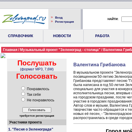
Вход
НАЙТИ:
Регистрация
СПРАВОЧНИК
НОВОСТИ
РАБОТА
Главная
/
Музыкальный проект "Зеленоград - столица"
/ Валентина Гриб
Послушать
Валентина Грибанова
(формат MP3, 7,6M)
В музыкальном проекте "Зеленогра
Голосовать
посвященном 50-летию Зеленогра
Грибанова представляет песню "Г
была написана в год 50-летия Зел
Понравилось
специально для участия в конкурсе
исполнительница песни, впервые 
Так себе
на городском празднике, после че
Не понравилось
участие в городских празднованиях
Автор слов и музыки, Валентина Г
творчестве часто обращается к те
новых её песен, - "Зеленоградское 
требуется регистрация
распространилась в среде городск
Участники проекта
1. "Песня о Зеленограде"
Город мо