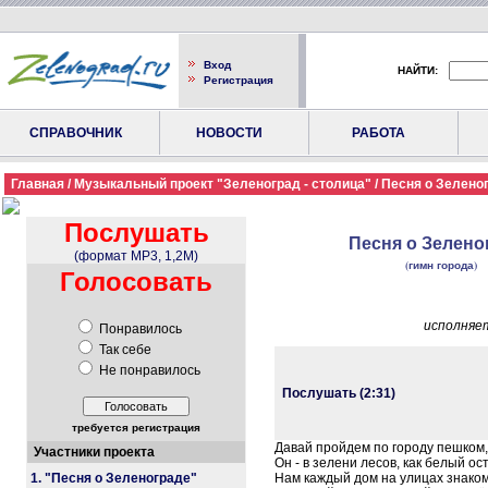
Вход
НАЙТИ:
Регистрация
СПРАВОЧНИК
НОВОСТИ
РАБОТА
Главная
/
Музыкальный проект "Зеленоград - столица"
/ Песня о Зеленог
Послушать
Песня о Зелено
(формат MP3, 1,2M)
(гимн города)
Голосовать
исполняе
Понравилось
Так себе
Не понравилось
Послушать (2:31)
требуется регистрация
Давай пройдем по городу пешком,
Участники проекта
Он - в зелени лесов, как белый ос
Нам каждый дом на улицах знако
1. "Песня о Зеленограде"