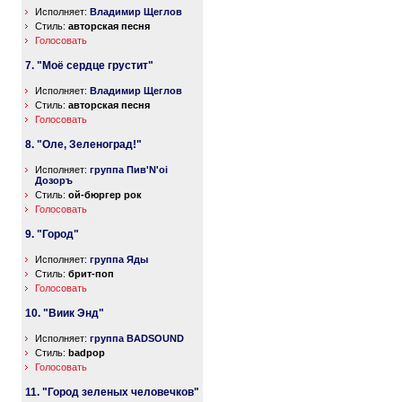
Исполняет:
Владимир Щеглов
Стиль:
авторская песня
Голосовать
7. "Моё сердце грустит"
Исполняет:
Владимир Щеглов
Стиль:
авторская песня
Голосовать
8. "Оле, Зеленоград!"
Исполняет:
группа Пив'N'oi
Дозоръ
Стиль:
ой-бюргер рок
Голосовать
9. "Город"
Исполняет:
группа Яды
Стиль:
брит-поп
Голосовать
10. "Виик Энд"
Исполняет:
группа BADSOUND
Стиль:
badpop
Голосовать
11. "Город зеленых человечков"