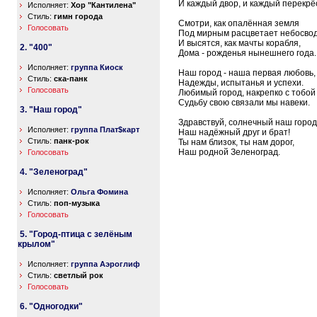
И каждый двор, и каждый перекрё
Исполняет:
Хор "Кантилена"
Стиль:
гимн города
Смотри, как опалённая земля
Голосовать
Под мирным расцветает небосво
И высятся, как мачты корабля,
2. "400"
Дома - рожденья нынешнего года.
Исполняет:
группа Киоск
Наш город - наша первая любовь,
Стиль:
ска-панк
Надежды, испытанья и успехи.
Голосовать
Любимый город, накрепко с тобой
Судьбу свою связали мы навеки.
3. "Наш город"
Здравствуй, солнечный наш город
Исполняет:
группа Плат$карт
Наш надёжный друг и брат!
Стиль:
панк-рок
Ты нам близок, ты нам дорог,
Наш родной Зеленоград.
Голосовать
4. "Зеленоград"
Исполняет:
Ольга Фомина
Стиль:
поп-музыка
Голосовать
5. "Город-птица с зелёным
крылом"
Исполняет:
группа Аэроглиф
Стиль:
светлый рок
Голосовать
6. "Одногодки"