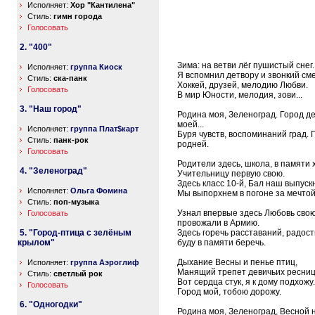
Исполняет:
Хор "Кантилена"
Стиль:
гимн города
Голосовать
2. "400"
Зима: на ветви лёг пушистый снег.
Исполняет:
группа Киоск
Я вспомнил детвору и звонкий сме
Стиль:
ска-панк
Хоккей, друзей, мелодию Любви.
Голосовать
В мир Юности, мелодия, зови...
3. "Наш город"
Родина моя, Зеленоград. Город д
моей...
Исполняет:
группа Плат$карт
Буря чувств, воспоминаний град. 
Стиль:
панк-рок
родней.
Голосовать
Родители здесь, школа, в памяти
4. "Зеленоград"
Учительницу первую свою.
Здесь класс 10-й, Бал наш выпуск
Исполняет:
Ольга Фомина
Мы выпорхнем в погоне за мечтой.
Стиль:
поп-музыка
Узнал впервые здесь Любовь сво
Голосовать
провожали в Армию.
5. "Город-птица с зелёным
Здесь горечь расставаний, радост
крылом"
буду в памяти беречь.
Дыхание Весны и пенье птиц,
Исполняет:
группа Аэроглиф
Манящий трепет девичьих ресниц
Стиль:
светлый рок
Вот сердца стук, я к дому подхожу.
Голосовать
Город мой, тобою дорожу.
6. "Одногодки"
Родина моя, Зеленоград, Весной 