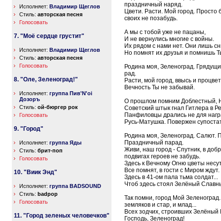
праздничный наряд.
Исполняет:
Владимир Щеглов
Цвети. Расти. Мой город. Просто 
Стиль:
авторская песня
своих не позабудь.
Голосовать
А мы с тобой уже не пацаны,
7. "Моё сердце грустит"
И не вернулись многие с войны.
Их рядом с нами нет. Они лишь сн
Исполняет:
Владимир Щеглов
Но помнят их друзья и помнишь Ты
Стиль:
авторская песня
Голосовать
Родина моя, Зеленоград. Грядущ
рад.
8. "Оле, Зеленоград!"
Расти, мой город, ввысь и процве
Вечность Ты не забывай.
Исполняет:
группа Пив'N'oi
Дозоръ
О прошлом помним Доблестный, 
Стиль:
ой-бюргер рок
Советский штык гнал Гитлера в Ре
Панфиловцы дрались не для нагр
Голосовать
Русь-Матушка. Повержен супостат
9. "Город"
Родина моя, Зеленоград. Салют. 
Праздничный парад.
Исполняет:
группа Яды
Живи, наш город - Спутник, в добр
Стиль:
брит-поп
подвигах героев не забудь.
Голосовать
Здесь к Вечному Огню цветы несут
Все помнят, в гости с Миром ждут.
10. "Виик Энд"
Здесь в 41-ом пала тьма солдат...
Чтоб здесь стоял Зелёный Славн
Исполняет:
группа BADSOUND
Стиль:
badpop
Так помни, город Мой Зеленоград
Голосовать
земляков и стар, и млад...
Всех зодчих, строивших Зелёный 
11. "Город зеленых человечков"
Господь, Зеленоград!