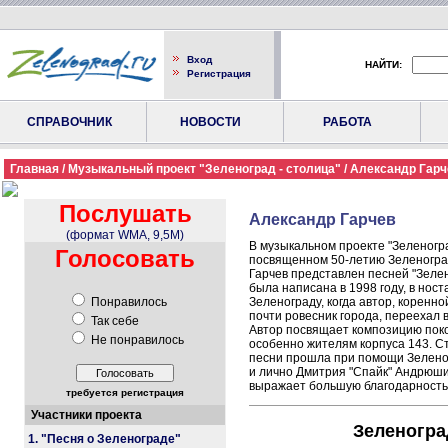
Вход
НАЙТИ:
Регистрация
СПРАВОЧНИК
НОВОСТИ
РАБОТА
Главная
/
Музыкальный проект "Зеленоград - столица"
/ Александр Гарч
Послушать
Александр Гарчев
(формат WMA, 9,5M)
В музыкальном проекте "Зеленогра
Голосовать
посвященном 50-летию Зеленогра
Гарчев представлен песней "Зеле
была написана в 1998 году, в ност
Понравилось
Зеленограду, когда автор, коренно
почти ровесник города, переехал в
Так себе
Автор посвящает композицию пок
Не понравилось
особенно жителям корпуса 143. С
песни прошла при помощи Зеленог
и лично Дмитрия "Спайк" Андрюшин
выражает большую благодарность
требуется регистрация
Участники проекта
Зеленогра
1. "Песня о Зеленограде"