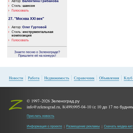
Автор:
Валентина Грибанова
Стиль:
шансон
Голосовать
27. "Москва XXI век"
Автор:
Олег Гуртовой
Стиль:
инструментальная
композиция
Голосовать
Знаете песню о Зеленограде?
Пришлите её на конкурс!
Новости
Работа
Недвижимость
Справочник
Объявления
Клуб
© 1997–2026 Зеленоград.ру
info@zelenograd.ru, 8(499)995-04-10 (с 10 до 17 по будня
Прислать новость
Информация о проекте
Размещение рекламы
Скачать медиа-кит