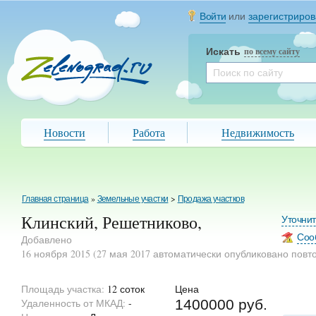
Войти
или
зарегистриров
Искать
по всему сайту
Новости
Работа
Недвижимость
Главная страница
»
Земельные участки
>
Продажа участков
Клинский, Решетниково,
Уточни
Соо
Добавлено
16 ноября 2015 (27 мая 2017 автоматически опубликовано повт
Площадь участка:
12 соток
Цена
Удаленность от МКАД:
-
1400000 руб.