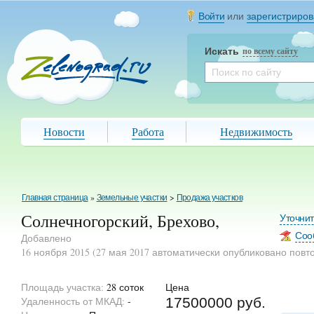
Войти
или
зарегистриров
Искать
по всему сайту
Новости
Работа
Недвижимость
Главная страница
»
Земельные участки
>
Продажа участков
Солнечногорский, Брехово,
Уточни
Соо
Добавлено
16 ноября 2015 (27 мая 2017 автоматически опубликовано повт
Площадь участка:
28 соток
Цена
Удаленность от МКАД:
-
17500000 руб.