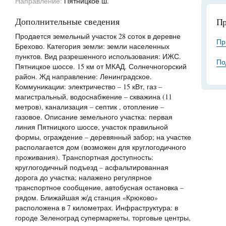
Направление:
Пятницкое ш.
Дополнительные сведения
Пр
Продается земельный участок 28 соток в деревне
Пр
Брехово. Категория земли: земли населенных
пунктов. Вид разрешенного использования: ИЖС.
По
Пятницкое шоссе. 15 км от МКАД. Солнечногорский
район. Жд направление: Ленинградское.
Коммуникации: электричество – 15 кВт, газ –
магистральный, водоснабжение – скважина (11
метров), канализация – септик , отопление –
газовое. Описание земельного участка: первая
линия Пятницкого шоссе, участок правильной
формы, ограждение – деревянный забор; на участке
располагается дом (возможен для круглогодичного
проживания). Транспортная доступность:
круглогодичный подъезд – асфальтированная
дорога до участка; налажено регулярное
транспортное сообщение, автобусная остановка –
рядом. Ближайшая ж/д станция «Крюково»
расположена в 7 километрах. Инфраструктура: в
городе Зеленоград супермаркеты, торговые центры,