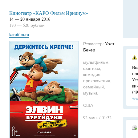
Кинотеатр «КАРО Фильм Иридиум»
14 — 20 января 2016
170 — 520 рублей
karofilm.ru
Режиссер:
Уолт
Бекер
мультфильм,
Во
фэнтези,
по
комедия,
Ут
приключения,
ки
семейный,
(4
музыка
ww
США
92 мин. / 01:32