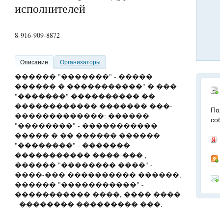
исполнителей
8-916-909-8872
Описание
Организаторы
������ "�������" - �����
������ � �����������" � ���
"�������" ���������� ��
������������ ������� ���-
По
�������������: ������
со
"��������" - �����������
����� � �� ������ ������
"��������" - �������
����������� ����-��� ,
������ "�������� ����" -
����-��� ���������� ������,
������ "�����������" -
����������� ����, ���� ����
- �������� ��������� ���.