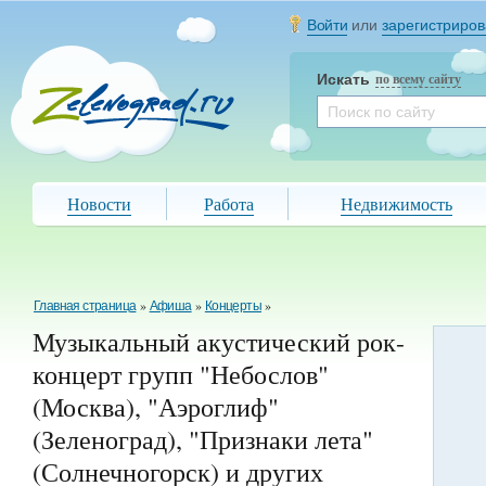
Войти
или
зарегистриров
Искать
по всему сайту
Новости
Работа
Недвижимость
Главная страница
»
Афиша
»
Концерты
»
Музыкальный акустический рок-
концерт групп "Небослов"
(Москва), "Аэроглиф"
(Зеленоград), "Признаки лета"
(Солнечногорск) и других