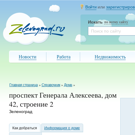
Войти
или
зарегистриров
Искать
по всему сайту
Новости
Работа
Недвижимость
Главная страница
»
Справочник
»
Дома
»
проспект Генерала Алексеева, дом
42, строение 2
Зеленоград
Как добраться
Информация о доме