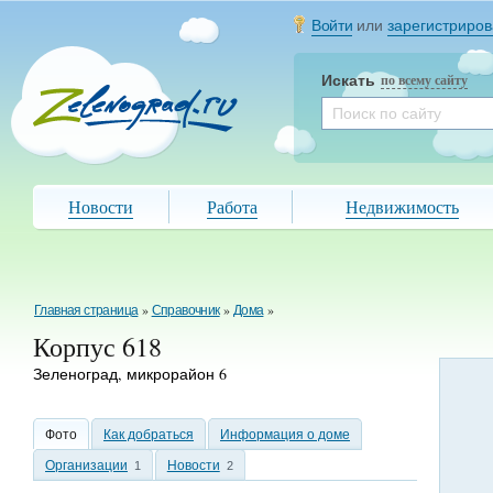
Войти
или
зарегистриров
Искать
по всему сайту
Новости
Работа
Недвижимость
Главная страница
»
Справочник
»
Дома
»
Корпус 618
Зеленоград, микрорайон 6
Фото
Как добраться
Информация о доме
Организации
Новости
1
2