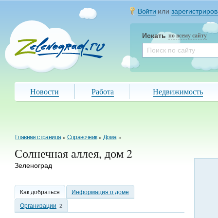
Войти
или
зарегистриров
Искать
по всему сайту
Новости
Работа
Недвижимость
Главная страница
»
Справочник
»
Дома
»
Солнечная аллея, дом 2
Зеленоград
Как добраться
Информация о доме
Организации
2