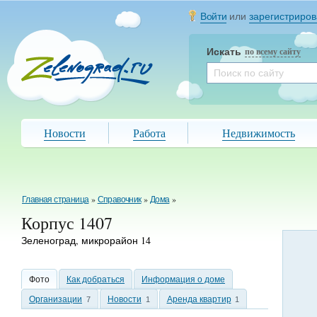
Войти
или
зарегистриров
Искать
по всему сайту
Новости
Работа
Недвижимость
Главная страница
»
Справочник
»
Дома
»
Корпус 1407
Зеленоград, микрорайон 14
Фото
Как добраться
Информация о доме
Организации
Новости
Аренда квартир
7
1
1