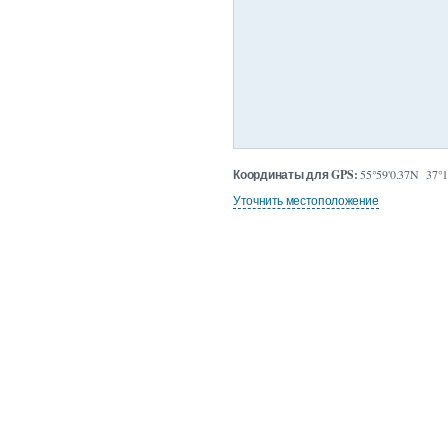
Координаты для GPS:
55°59'0.37N 37°1
Уточнить местоположение