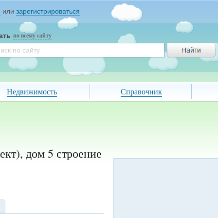
и
или
зарегистрироваться
ать
по всему сайту
Недвижимость
Справочник
ект), дом 5 строение