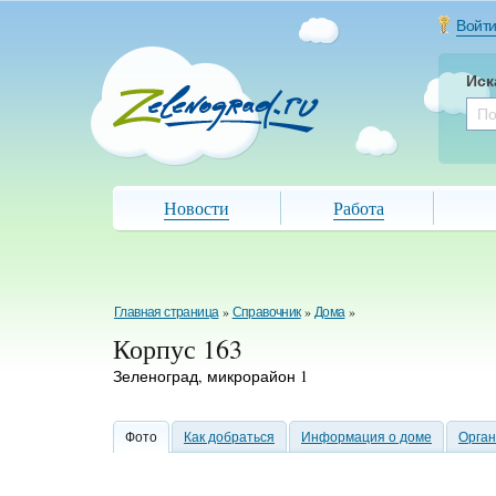
Войт
Иск
Новости
Работа
Главная страница
»
Справочник
»
Дома
»
Корпус 163
Зеленоград, микрорайон 1
Фото
Как добраться
Информация о доме
Орга