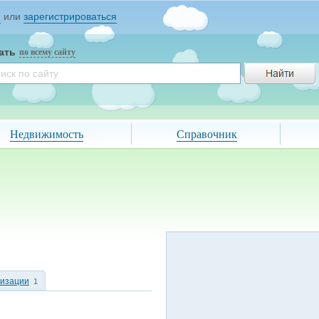
и
или
зарегистрироваться
ать
по всему сайту
Недвижимость
Справочник
низации
1