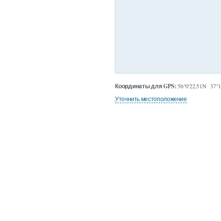
Координаты для GPS:
56°0'22.51N 37°1
Уточнить местоположение