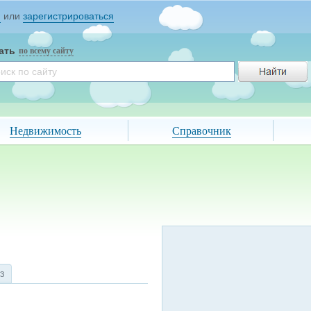
и
или
зарегистрироваться
ать
по всему сайту
Недвижимость
Справочник
3