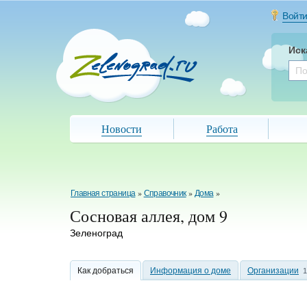
Войт
Иск
Новости
Работа
Главная страница
»
Справочник
»
Дома
»
Сосновая аллея, дом 9
Зеленоград
Как добраться
Информация о доме
Организации
1