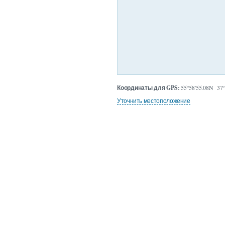
Координаты для GPS:
55°58'55.08N 37°
Уточнить местоположение