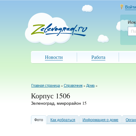
Войт
Иск
Новости
Работа
Главная страница
»
Справочник
»
Дома
»
Корпус 1506
Зеленоград, микрорайон 15
Фото
Как добраться
Информация о доме
Орга