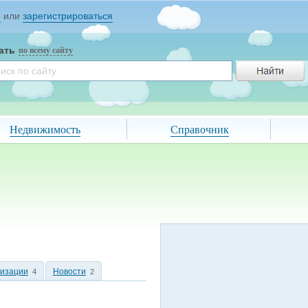
и
или
зарегистрироваться
ать
по всему сайту
Недвижимость
Справочник
низации
Новости
4
2