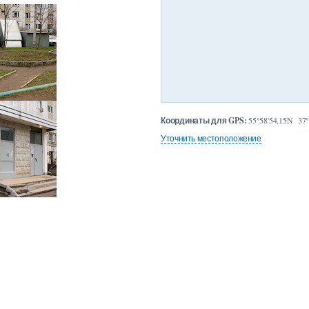
Координаты для GPS:
55°58'54.15N 37°
Уточнить местоположение