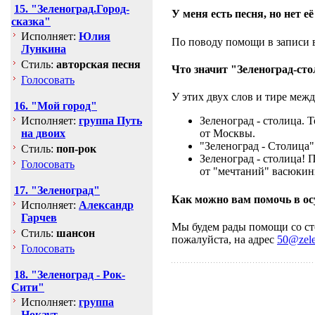
15. "Зеленоград.Город-
У меня есть песня, но нет е
сказка"
Исполняет:
Юлия
По поводу помощи в записи 
Лункина
Стиль:
авторская песня
Что значит "Зеленоград-ст
Голосовать
У этих двух слов и тире меж
16. "Мой город"
Исполняет:
группа Путь
Зеленоград - столица. 
на двоих
от Москвы.
"Зеленоград - Столица"
Стиль:
поп-рок
Зеленоград - столица! П
Голосовать
от "мечтаний" васюкинц
17. "Зеленоград"
Как можно вам помочь в ос
Исполняет:
Александр
Гарчев
Мы будем рады помощи со сто
Стиль:
шансон
пожалуйста, на адрес
50@zele
Голосовать
18. "Зеленоград - Рок-
Сити"
Исполняет:
группа
Нокаут