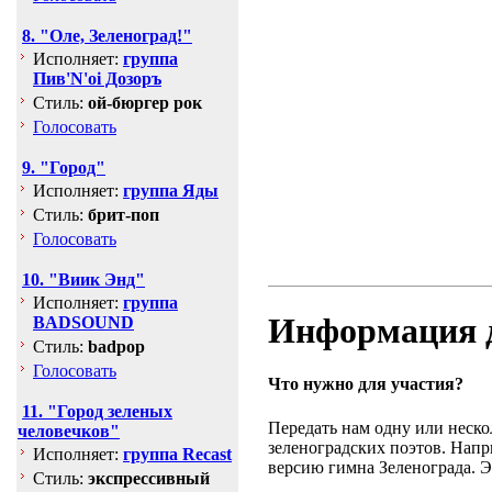
8. "Оле, Зеленоград!"
Исполняет:
группа
Пив'N'oi Дозоръ
Стиль:
ой-бюргер рок
Голосовать
9. "Город"
Исполняет:
группа Яды
Стиль:
брит-поп
Голосовать
10. "Виик Энд"
Исполняет:
группа
Информация д
BADSOUND
Стиль:
badpop
Голосовать
Что нужно для участия?
11. "Город зеленых
Передать нам одну или неско
человечков"
зеленоградских поэтов. Напр
Исполняет:
группа Recast
версию гимна Зеленограда. Эт
Стиль:
экспрессивный