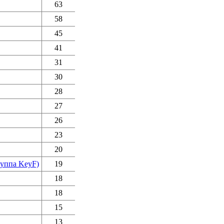
63
58
45
41
31
30
28
27
26
23
20
руппа KeyF)
19
18
18
15
13