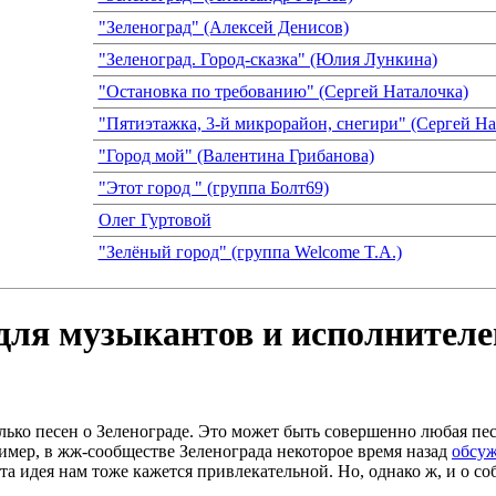
"Зеленоград" (Алексей Денисов)
"Зеленоград. Город-сказка" (Юлия Лункина)
"Остановка по требованию" (Сергей Наталочка)
"Пятиэтажка, 3-й микрорайон, снегири" (Сергей На
"Город мой" (Валентина Грибанова)
"Этот город " (группа Болт69)
Олег Гуртовой
"Зелёный город" (группа Welcome T.A.)
ля музыкантов и исполнителе
лько песен о Зеленограде. Это может быть совершенно любая пес
имер, в жж-сообществе Зеленограда некоторое время назад
обсуж
а идея нам тоже кажется привлекательной. Но, однако ж, и о со