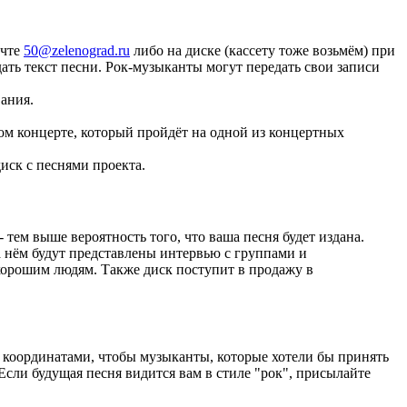
очте
50@zelenograd.ru
либо на диске (кассету тоже возьмём) при
дать текст песни. Рок-музыканты могут передать свои записи
ания.
вом концерте, который пройдёт на одной из концертных
диск с песнями проекта.
 тем выше вероятность того, что ваша песня будет издана.
а нём будут представлены интервью с группами и
хорошим людям. Также диск поступит в продажу в
 координатами, чтобы музыканты, которые хотели бы принять
 Если будущая песня видится вам в стиле "рок", присылайте