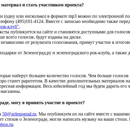
материал и стать участником проекта?
ни (одну или несколько) в формате mp3 можно по электронной п
елефону (495)101-4124. Вместе с записью необходимо также пере
рок-клуб"
.
ксты публикуется на сайте и становятся доступными для голосов
е всего голосов, будут изданы на диске.
 независимо от результата голосования, примут участие в итого
подарки от Зеленоград.ру и зеленоградского рок-клуба, а также 
торые наберут большее количество голосов. Чем больше голосов -
коро станет раритетом. В качестве дополнительных материалов н
ересная информация. Весь юбилейный год мы будем дарить его 
 магазины.
раде, могу я принять участие в проекте?
на
50@zelenograd.ru
. Мы опубликуем их на сайте вместе с вашими
нет стихов о Зеленограде, могли написать музыку на ваши стихи.
nbox.ru
.