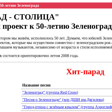
50-летию Зеленограда
Д - СТОЛИЦА"
проект к 50-летию Зеленоград
котором мы живём, исполнилось 50 лет. Думаем, что юбилей Зеле
ектов, которые мы осуществим совместно с зеленоградским рок-
лашаем музыкантов, независимо от возраста и стиля исполняемой
 состоится ориентировочно летом 2008 года.
Хит-парад
Название песни
"Зеленоград" (группа Red Cross)
"Песня о Зеленограде" (хор ДШИ им.Дягилева)
"Город-птица с зелёным крылом" (группа Аэроглиф