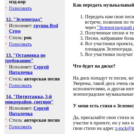
мэд-кор
Как передать музыкальный 
Голосовать
Передать нам свои пес
12. "Зеленоград"
встрече, позвонив по т
Исполняет:
группа Red
через
"Зеленоградский 
Cross
Полученные песни и те
Стиль:
рок
Песни, набравшие больш
Все участники проекта,
Голосовать
площадок Зеленограда.
Все участники получат 
13. "Остановка по
требованию"
Что будет на диске?
Исполняет:
Сергей
Наталочка
На диск попадут те песни, ко
Стиль:
авторская песня
Уверены, такой диск очень с
Голосовать
исполнителями, и другая инт
зеленоградские музыкальные
14. "Пятиэтажка, 3-й
микрорайон, снегири"
У меня есть стихи о Зеленог
Исполняет:
Сергей
Наталочка
Да, присылайте свои стихи 
Стиль:
авторская песня
участие в проекте, но у них 
Голосовать
свои стихи на адрес
z-rock@i