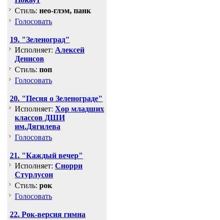
Стиль:
нео-глэм, панк
Голосовать
19. "Зеленоград"
Исполняет:
Алексей
Денисов
Стиль:
поп
Голосовать
20. "Песня о Зеленограде"
Исполняет:
Хор младших
классов ДШИ
им.Дягилева
Голосовать
21. "Каждый вечер"
Исполняет:
Снорри
Стурлусон
Стиль:
рок
Голосовать
22. Рок-версия гимна