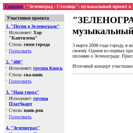
Главная
/ "Зеленоград - Столица": музыкальный проект к 
"ЗЕЛЕНОГРА
Участники проекта
1. "Песня о Зеленограде"
музыкальный 
Исполняет:
Хор
"Кантилена"
Стиль:
гимн города
3 марта 2008 года городу, в 
своему. Одним из первых про
Голосовать
песнями о Зеленограде. Приг
2. "400"
Итоговый концерт участников
Исполняет:
группа Киоск
Стиль:
ска-панк
Голосовать
3. "Наш город"
Исполняет:
группа
Плат$карт
Стиль:
панк-рок
Голосовать
4. "Зеленоград"