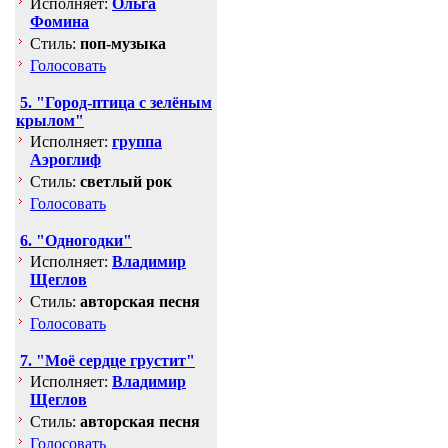
Исполняет:
Ольга
Фомина
Стиль:
поп-музыка
Голосовать
5. "Город-птица с зелёным
крылом"
Исполняет:
группа
Аэроглиф
Стиль:
светлый рок
Голосовать
6. "Одногодки"
Исполняет:
Владимир
Щеглов
Стиль:
авторская песня
Голосовать
7. "Моё сердце грустит"
Исполняет:
Владимир
Щеглов
Стиль:
авторская песня
Голосовать