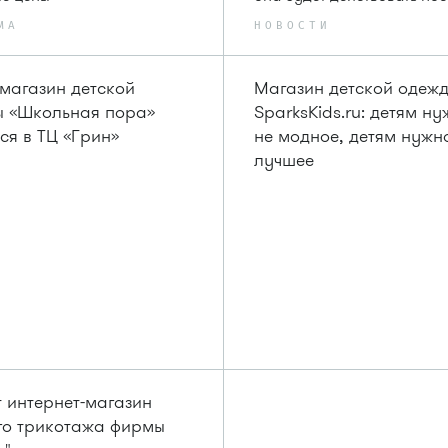
МА
НОВОСТИ
магазин детской
Магазин детской одеж
 «Школьная пора»
SparksKids.ru: детям н
ся в ТЦ «Грин»
не модное, детям нужн
лучшее
 интернет-магазин
го трикотажа фирмы