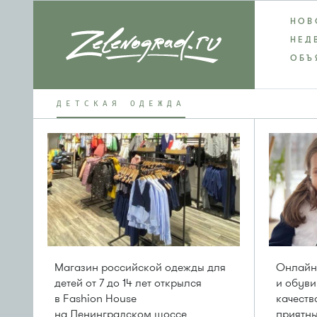
НОВ
НЕД
ОБЪ
ДЕТСКАЯ ОДЕЖДА
Магазин российской одежды для
Онлайн
детей от 7 до 14 лет открылся
и обуви
в Fashion House
качеств
на Ленинградском шоссе
приятны