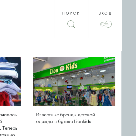
ПОИСК
ВХОД
ачалась
Известные бренды детской
й
одежды в бутике Lionkids
. Теперь
стоянно