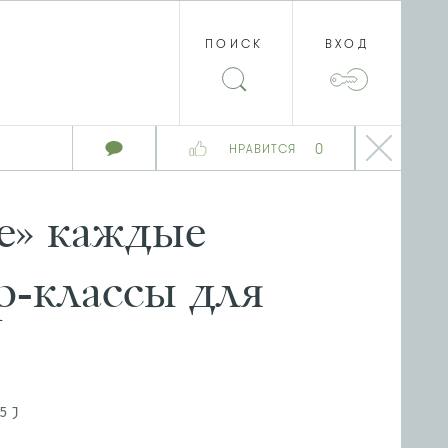
ПОИСК
ВХОД
0
НРАВИТСЯ
е» каждые
р-классы для
5J