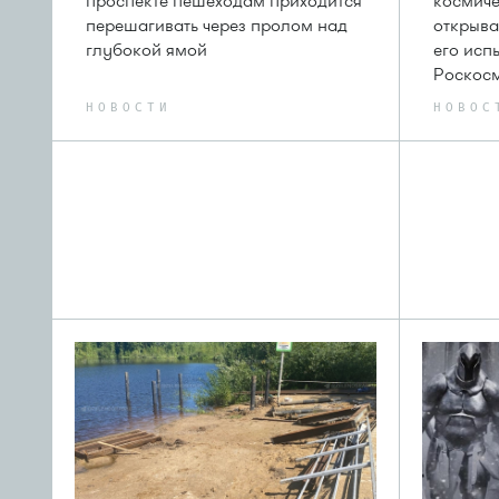
проспекте пешеходам приходится
космиче
перешагивать через пролом над
открыва
глубокой ямой
его исп
Роскос
НОВОСТИ
НОВОС