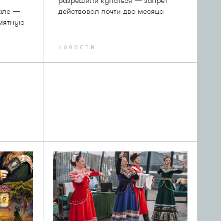
разрешили купаться — запрет
але —
действовал почти два месяца
амятную
НОВОСТИ