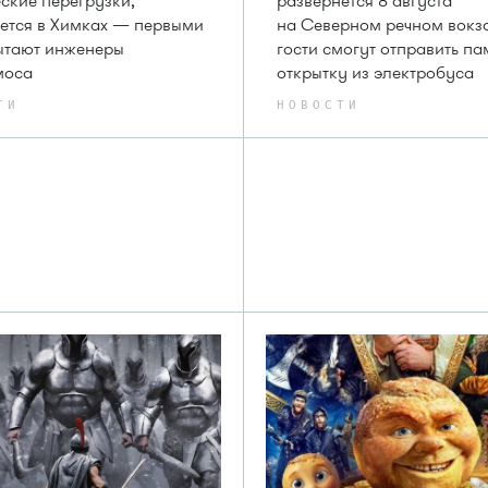
ские перегрузки,
развернется 8 августа
ется в Химках — первыми
на Северном речном вокз
ытают инженеры
гости смогут отправить п
моса
открытку из электробуса
ТИ
НОВОСТИ