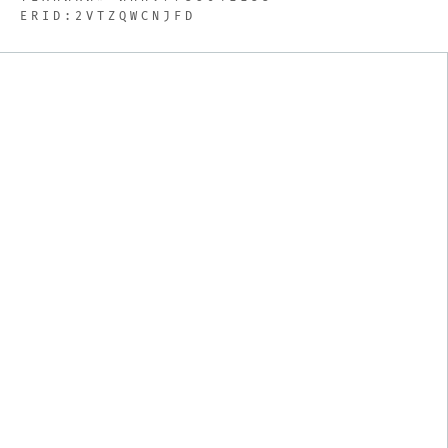
ЕRID:2VTZQWCNJFD