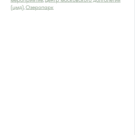
мероприятие
центр московского долголетия
,
(цмд)
Озеропарк
,