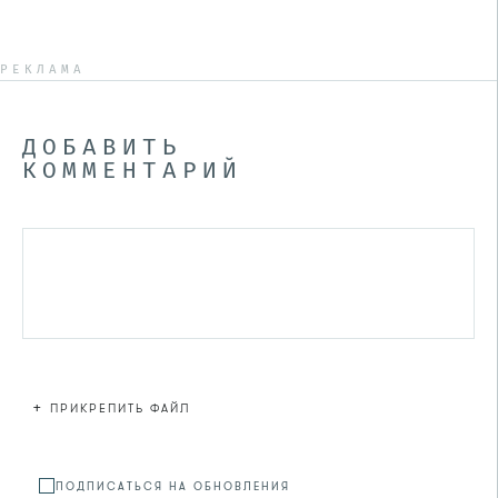
РЕКЛАМА
ДОБАВИТЬ
КОММЕНТАРИЙ
+
ПРИКРЕПИТЬ ФАЙЛ
Файл не
ПОДПИСАТЬСЯ НА ОБНОВЛЕНИЯ