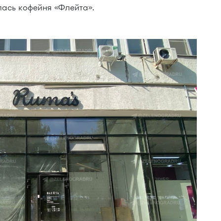
ась кофейня «Флейта».