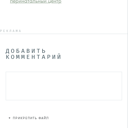
перинатальный центр
РЕКЛАМА
ДОБАВИТЬ
КОММЕНТАРИЙ
+
ПРИКРЕПИТЬ ФАЙЛ
Файл не