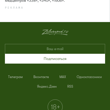
медцентров «338», «340», «1506».
РЕКЛАМА
Подписаться
Телеграм
Вконтакте
MAX
Одноклассники
Яндекс.Дзен
RSS