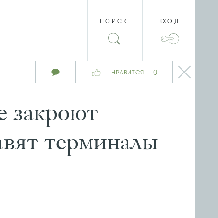
ПОИСК
ВХОД
0
НРАВИТСЯ
е закроют
авят терминалы