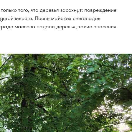
только того, что деревья засохнут: повреждение
 устойчивости. После майских снегопадов
ограде массово падали деревья, такие опасения