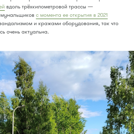
ей
вдоль трёхкилометровой трассы —
оммунальщиков
с момента ее открытия в 2021
с вандализмом и кражами оборудования, так что
сь очень актуальна.