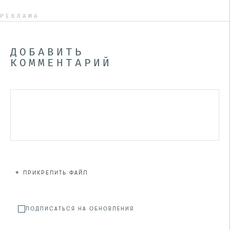
РЕКЛАМА
ДОБАВИТЬ
КОММЕНТАРИЙ
+
ПРИКРЕПИТЬ ФАЙЛ
Файл не
ПОДПИСАТЬСЯ НА ОБНОВЛЕНИЯ