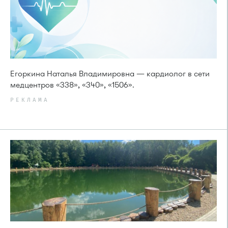
Егоркина Наталья Владимировна — кардиолог в сети
медцентров «338», «340», «1506».
РЕКЛАМА