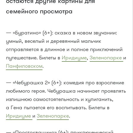
остаются другие картины для
семейного просмотра
— «Буратино» (6+): сказка в новом звучании:
умный, веселый и деревянный мальчик
отправляется в длинное и полное приключений
путешествие. Билеты в
Иридиуме
,
Зеленопарке
и
Панфиловском
.
— «Чебурашка 2» (6+): комедия про взросление
любимого героя. Чебурашка начинает проявлять
излишнюю самостоятельность и хулиганить,
а Гена пытается его воспитывать. Билеты в
Иридиуме
и
Зеленопарке
.
— «Простоквашино» (6+): приключенческий