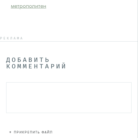
метрополитен
РЕКЛАМА
ДОБАВИТЬ
КОММЕНТАРИЙ
+
ПРИКРЕПИТЬ ФАЙЛ
Файл не