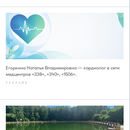
Егоркина Наталья Владимировна — кардиолог в сети
медцентров «338», «340», «1506».
РЕКЛАМА