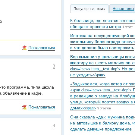
Популярные темы
Новые темы
К больнице, где лечатся зелено
й
обещают провести метро
1 ответ
Ипотека на несуществующий кот
жительницу Зеленограда втянул
Пожаловаться
и что должно было насторожить
Вор выманил у школьницы ключ
квартиру на шесть миллионов.<s
3
class='news-item__text-dop'> Но р
не уходить</span>
«Задыхаемся, когда ветер от за
я-то программа, типа школа
<span class='news-item__text-dop'>
ла объявление в кафе.
в редакцию о заводе на Алабуш
улице, который портит воздух в
Пожаловаться
домах</span>
9 ответов
Она сказала «да»: мужчина под
на автовышке к балкону дома, 
4
сделать девушке предложение