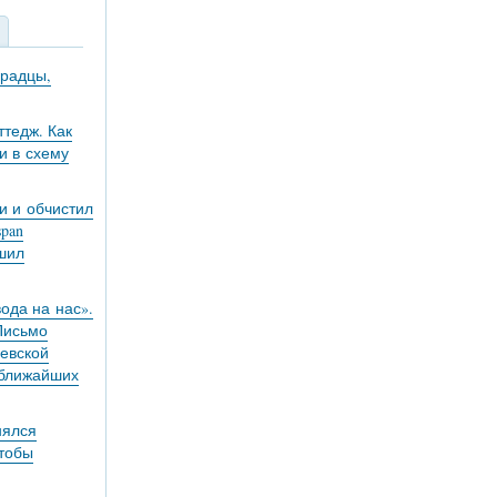
градцы,
тедж. Как
и в схему
и и обчистил
pan
ешил
вода на нас».
 Письмо
евской
 ближайших
нялся
чтобы