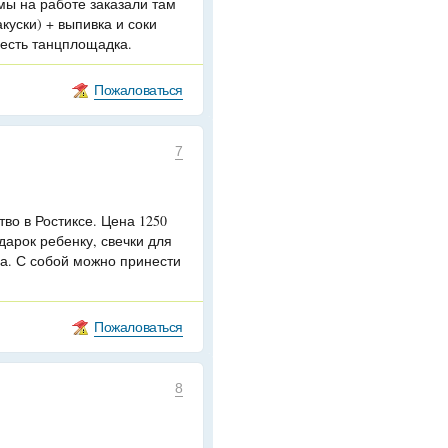
мы на работе заказали там
акуски) + выпивка и соки
 есть танцплощадка.
Пожаловаться
7
тво в Ростиксе. Цена 1250
дарок ребенку, свечки для
са. С собой можно принести
Пожаловаться
8