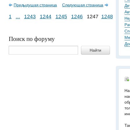
Предыдущая страница
Следующая страница
Де
Ав
1
...
1243
1244
1245
1246
1247
1248
1249
Не
Ра
Сп
Поиск по форуму
Ме
До
Найти
На
на
об
то
ин
Та