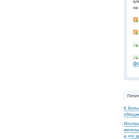
ал
на
фо
Попул
К боль
обещаю
Ипотек
житель
и что 