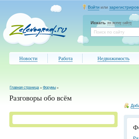
Войти
или
зарегистриров
Искать
по всему сайту
Новости
Работа
Недвижимость
Главная страница
»
Форумы
»
Разговоры обо всём
Доб
Ф
Ра