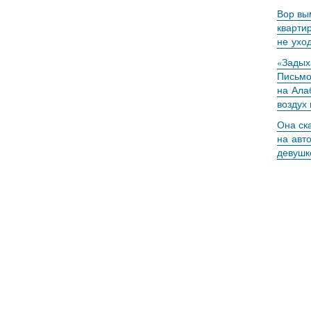
Вор вы
кварти
не ухо
«Задыха
Письмо
на Ала
воздух
Она ск
на авт
девушк