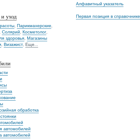
Алфавитный указатель
 и уход
Первая позиция в справочнике
расоты
,
Парикмахерские
,
,
Солярий
,
Косметолог
,
ля здоровья
,
Магазины
и
,
Визажист
,
Еще...
били
асти
и
исы
ертиза
хование
лы
озийная обработка
 стоянки
втомобилей
я автомобилей
а автомобилей