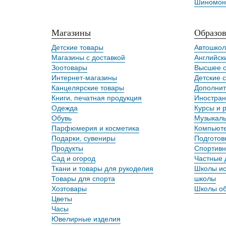
Шиномон
Магазины
Образов
Детские товары
Автошко
Магазины с доставкой
Английск
Зоотовары
Высшее о
Интернет-магазины
Детские 
Канцелярские товары
Дополнит
Книги, печатная продукция
Иностран
Одежда
Курсы и 
Обувь
Музыкал
Парфюмерия и косметика
Компьюте
Подарки, сувениры
Подготов
Продукты
Спортив
Сад и огород
Частные 
Ткани и товары для рукоделия
Школы ис
Товары для спорта
школы
Хозтовары
Школы о
Цветы
Часы
Ювелирные изделия