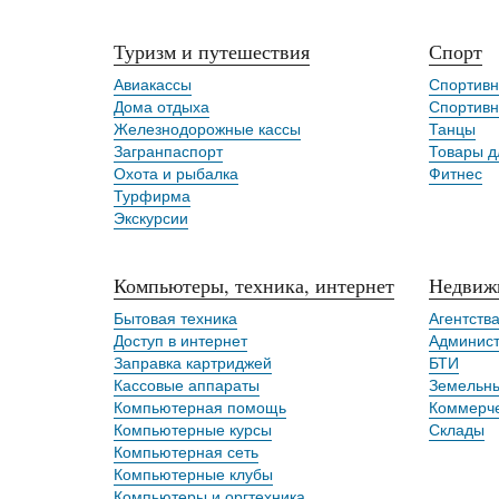
Туризм и путешествия
Спорт
Авиакассы
Спортивн
Дома отдыха
Спортив
Железнодорожные кассы
Танцы
Загранпаспорт
Товары д
Охота и рыбалка
Фитнес
Турфирма
Экскурсии
Компьютеры, техника, интернет
Недвиж
Бытовая техника
Агентств
Доступ в интернет
Админист
Заправка картриджей
БТИ
Кассовые аппараты
Земельны
Компьютерная помощь
Коммерче
Компьютерные курсы
Склады
Компьютерная сеть
Компьютерные клубы
Компьютеры и оргтехника