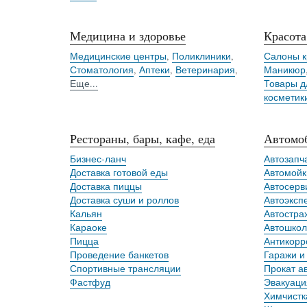
Медицина и здоровье
Красота
Медицинские центры
,
Поликлиники
,
Салоны к
Стоматология
,
Аптеки
,
Ветеринария
,
Маникюр
Еще...
Товары д
косметик
Рестораны, бары, кафе, еда
Автомо
Бизнес-ланч
Автозапч
Доставка готовой еды
Автомойк
Доставка пиццы
Автосерв
Доставка суши и роллов
Автоэксп
Кальян
Автостра
Караоке
Автошко
Пицца
Антикорр
Проведение банкетов
Гаражи и
Спортивные трансляции
Прокат а
Фастфуд
Эвакуаци
Химчистк