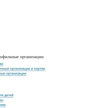
офильные организации
ки
нные организации и партии
ные организации
ля детей
ры
ики