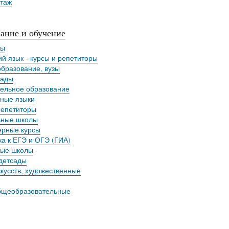
таж
ание и обучение
лы
ий язык - курсы и репетиторы
бразование, вузы
сады
ельное образование
ные языки
репетиторы
ьные школы
рные курсы
ка к ЕГЭ и ОГЭ (ГИА)
ные школы
детсады
кусств, художественные
бщеобразовательные