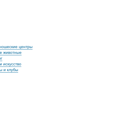
ношеские центры
е животные
г
и искусство
ы и клубы