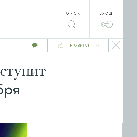
ПОИСК
ВХОД
0
НРАВИТСЯ
ыступит
бря