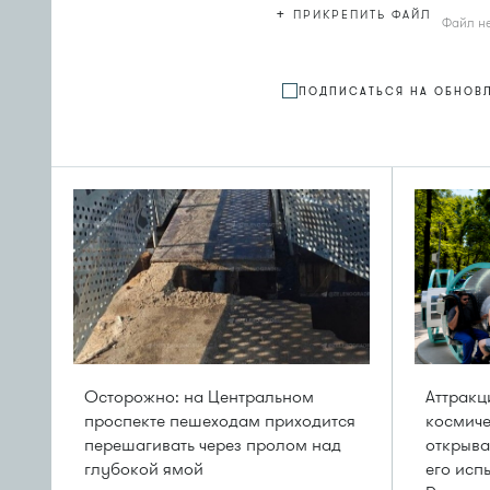
+
ПРИКРЕПИТЬ ФАЙЛ
Файл н
ПОДПИСАТЬСЯ НА ОБНОВ
Осторожно: на Центральном
Аттрак
проспекте пешеходам приходится
космиче
перешагивать через пролом над
открыва
глубокой ямой
его исп